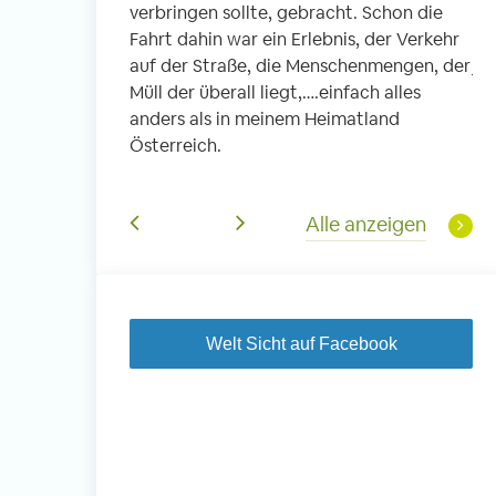
verbringen sollte, gebracht. Schon die
fi
 Schule. In
Fahrt dahin war ein Erlebnis, der Verkehr
ic
die Kleinen, es
auf der Straße, die Menschenmengen, der
je
 und Kinder aus
Müll der überall liegt,….einfach alles
So
Viel Musik,
anders als in meinem Heimatland
he
s Mittagessen
Österreich.
un
e haben diesen
Jä
derem für mich
di
Alle anzeigen
je
Welt Sicht auf Facebook