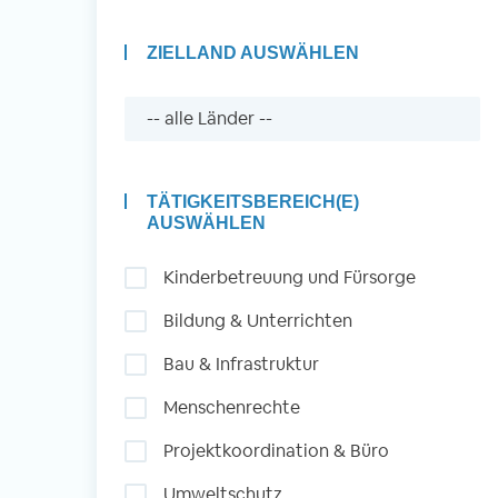
ZIELLAND AUSWÄHLEN
Auslandserfahrung
Sammeln und Sozia
Engagieren
TÄTIGKEITSBEREICH(E)
AUSWÄHLEN
Kinderbetreuung und Fürsorge
Initiativbewerbung
Bildung & Unterrichten
Bau & Infrastruktur
Menschenrechte
Projektkoordination & Büro
Umweltschutz