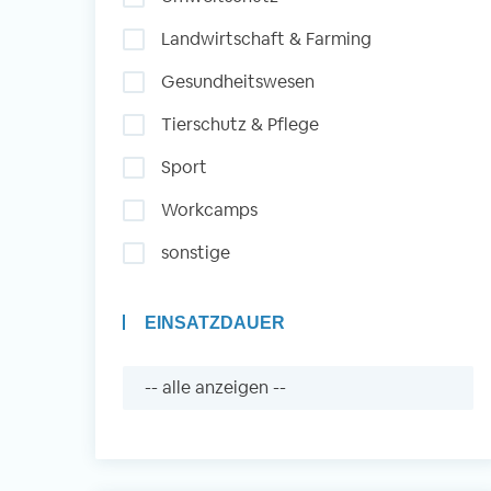
Landwirtschaft & Farming
Auslandserfahrung
Gesundheitswesen
Sammeln und Sozia
Tierschutz & Pflege
Engagieren
Sport
Workcamps
Initiativbewerbung
sonstige
EINSATZDAUER