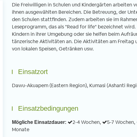
Die Freiwilligen in Schulen und Kindergärten arbeiten
ihnen ausgewählten Bereichen. Die Betreuung, der Unt
den Schulen stattfinden. Zudem arbeiten sie im Rahme
Leseprogramm, das als "Read for life" bezeichnet wird. 
Kindern in ihrer Umgebung oder sie helfen beim Aufrä
Freiwilligenarbeit in Thailand -
Freiwilligenar
tänzerische Aktivitäten an. Die Aktivitäten am Freitag
Erfahrungsbericht 6 Wochen
Erfahrungsber
von lokalen Speisen, Getränken usw.
Unterrichten im Norden Thailands
tibetischen K
von Imke, 02.04.2020
von Christian, 
Einsatzort
Dawu-Akuapem (Eastern Region), Kumasi (Ashanti Regi
n Januar bis Ende Februar half ich in
Mein dreiwöchiger Fre
ner Schule in Uttaradit beim
führte mich ins ferne
glischunterrichten mit. Direkt von
gesagt in ein tibetis
Einsatzbedingungen
fang an fühlte ich mich sehr
nordöstlichen Stadt
llkommen und mir wurde sowohl vom
Bereits bei der Anku
2-4 Wochen,
5-7 Wochen,
Mögliche Einsatzdauer:
treuer als auch von den anderen
wird man als Europäe
Monate
eiwilligen geholfen mich zu recht zu
anderen Welt konfron