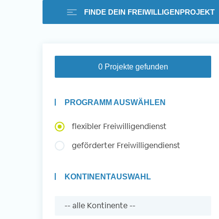
FINDE DEIN FREIWILLIGENPROJEKT
Freiwilligenarbeit i
0 Projekte gefunden
Ausland -
PROGRAMM AUSWÄHLEN
Erfahrungsberichte
flexibler Freiwilligendienst
geförderter Freiwilligendienst
Erfahrungsberichte
KONTINENTAUSWAHL