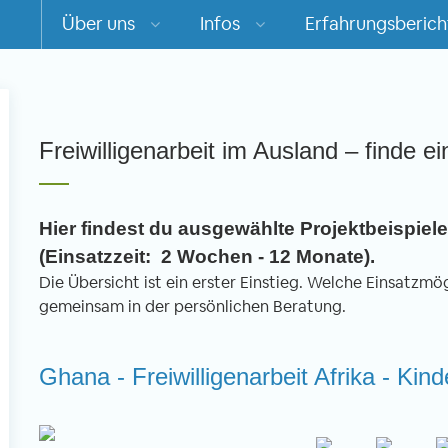
Über uns
Infos
Erfahrungsberich
m
Freiwilligenarbeit im Ausland – finde ei
Hier findest du ausgewählte Projektbeispiele 
(Einsatzzeit: 2 Wochen - 12 Monate).
Die Übersicht ist ein erster Einstieg. Welche Einsatzmögl
gemeinsam in der persönlichen Beratung.
Ghana - Freiwilligenarbeit Afrika - Kin