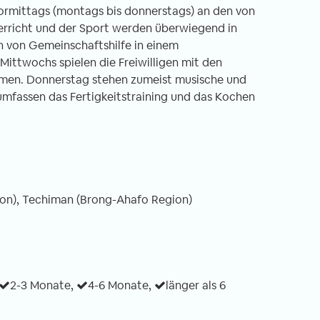
 vormittags (montags bis donnerstags) an den von
erricht und der Sport werden überwiegend in
n von Gemeinschaftshilfe in einem
Mittwochs spielen die Freiwilligen mit den
umen. Donnerstag stehen zumeist musische und
beit in Nepal -
Freiwilligenarbeit in Ghana -
 umfassen das Fertigkeitstraining und das Kochen
icht Unterrichten im
Erfahrungsbericht Ein Land zum
loster
Verlieben
01.03.2020
von Annika, 06.02.2020
on), Techiman (Brong-Ahafo Region)
iwilligen-Einsatz
Singende Frauen, die dich am Flughafen
 Nepal – genauer
auf der Toilette begrüßen? This is Ghan
ches Kloster am
for you! Ein Satz, den man immer wiede
rand Kathmandus.
hört, wenn absurde Dinge passieren od
nft in Kathmandu
man einfach so sehr schwitzt, dass man
2-3 Monate,
4-6 Monate,
länger als 6
r mit einer komplett
wie frisch geduscht aussieht. Ein andere
tiert. Obwohl
Wort, welches ich seit meinen drei