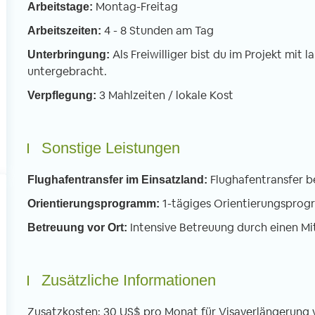
Montag-Freitag
nden. An meinem ersten Schultag war
Arbeitstage:
Linksverkehr – scheint
h nervös und gespannt. Sobald ich
motorisierte und unm
4 - 8 Stunden am Tag
Arbeitszeiten:
doch in der Schule war verflogen alle
Verkehrsteilnehmer m
Als Freiwilliger bist du im Projekt mit
Unterbringung:
rgen, weil ich von jedem offen und
Verkehrssystem durch
untergebracht.
rzlich begrüßt wurde. Wir
Man muss sich da ers
terrichteten vor allem die 3 bis 6
gewöhnen, dass Moto
3 Mahlzeiten / lokale Kost
Verpflegung:
hrigen in Basic English. Dafür teilen wir
Autos hupend an eine
e Klassen in kleinere Gruppen auf mit
Abstand vorbeirausc
weils einem Freiwilligen.
Sonstige Leistungen
Flughafentransfer b
Flughafentransfer im Einsatzland:
1-tägiges Orientierungspro
Orientierungsprogramm:
Intensive Betreuung durch einen Mi
Betreuung vor Ort:
Zusätzliche Informationen
Zusatzkosten: 30 US$ pro Monat für Visaverlängerung v