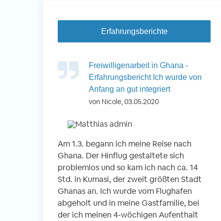
Erfahrungsberichte
in Nepal -
Freiwilligenarbeit in Ghana -
 Kinder betreuen
Erfahrungsbericht Ich wurde von
Anfang an gut integriert
von Nicole, 03.05.2020
okhara, Nepal
 Kindern
Am 1.3. begann ich meine Reise nach
Vo
n
Ghana. Der Hinflug gestaltete sich
ei
r Schule
problemlos und so kam ich nach ca. 14
En
g- und
Std. in Kumasi, der zweit größten Stadt
An
 gemeinsam
Ghanas an. Ich wurde vom Flughafen
wi
abgeholt und in meine Gastfamilie, bei
Be
der ich meinen 4-wöchigen Aufenthalt
Fr
r Reise war der