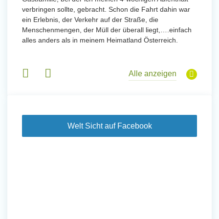
verbringen sollte, gebracht. Schon die Fahrt dahin war
meinem
ein Erlebnis, der Verkehr auf der Straße, die
Sobald 
eidern
Menschenmengen, der Müll der überall liegt,….einfach
Sorgen
 und
alles anders als in meinem Heimatland Österreich.
wurde. 
 Tanz,
in Basi
sche
Gruppen
derem
Alle anzeigen
Welt Sicht auf Facebook