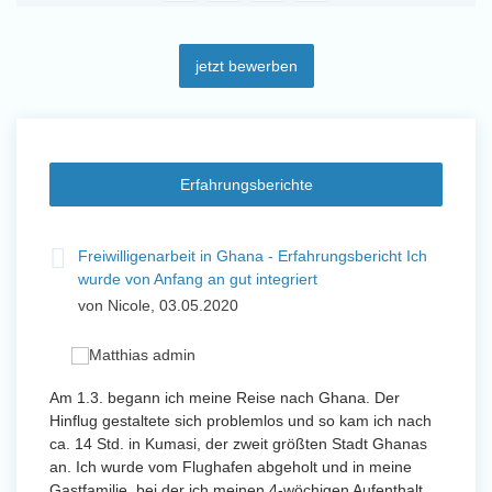
jetzt bewerben
Erfahrungsberichte
t
Freiwilligenarbeit in Ghana - Erfahrungsbericht Ich
Fre
wurde von Anfang an gut integriert
Wo
von Nicole, 03.05.2020
vo
 mit
Am 1.3. begann ich meine Reise nach Ghana. Der
Von Jan
Hinflug gestaltete sich problemlos und so kam ich nach
Uttarad
n ihr
ca. 14 Std. in Kumasi, der zweit größten Stadt Ghanas
Anfang
an. Ich wurde vom Flughafen abgeholt und in meine
wurde 
Gastfamilie, bei der ich meinen 4-wöchigen Aufenthalt
Freiwil