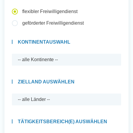
Auslandserfahrung Sammeln
flexibler Freiwilligendienst
und Sozial Engagieren
geförderter Freiwilligendienst
KONTINENTAUSWAHL
Initiativbewerbung
ZIELLAND AUSWÄHLEN
TÄTIGKEITSBEREICH(E) AUSWÄHLEN
Auslandserfahrung Sammeln