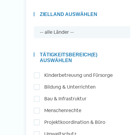
ZIELLAND AUSWÄHLEN
Auslandserfahrung
Sammeln und Sozia
Engagieren
TÄTIGKEITSBEREICH(E)
AUSWÄHLEN
Kinderbetreuung und Fürsorge
Initiativbewerbung
Bildung & Unterrichten
Bau & Infrastruktur
Menschenrechte
Projektkoordination & Büro
Umweltschutz