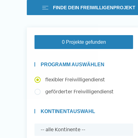
FINDE DEIN FREIWILLIGENPROJEKT
Freiwilligenarbeit i
0 Projekte gefunden
Ausland -
PROGRAMM AUSWÄHLEN
Erfahrungsberichte
flexibler Freiwilligendienst
geförderter Freiwilligendienst
Erfahrungsberichte
KONTINENTAUSWAHL