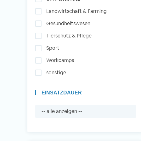
Landwirtschaft & Farming
Auslandserfahrung
Gesundheitswesen
Sammeln und Sozia
Tierschutz & Pflege
Engagieren
Sport
Workcamps
Initiativbewerbung
sonstige
EINSATZDAUER